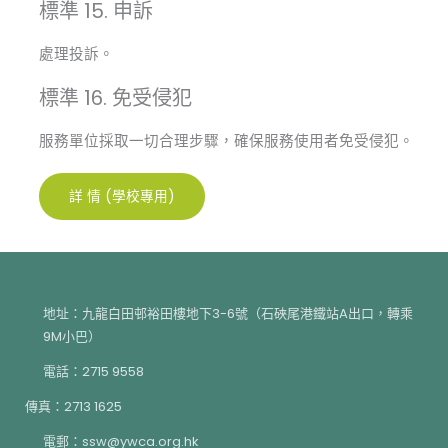
標準 15. 申訴
處理投訴。
標準 16. 免受侵犯
服務單位採取一切合理步驟，確保服務使用者免受侵犯。
詳 情 (學校專用)
地址：九龍白田邨裕田樓地下3-6號（石硤尾港鐵站A出口，轉乘
9M小巴）
電話：2715 9558
傳真：2713 1625
電郵：ssw@ywca.org.hk